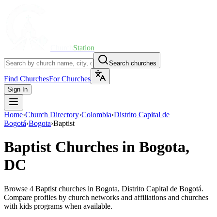
Church
Station
Search churches
Find Churches
For Churches
Sign In
Home
›
Church Directory
›
Colombia
›
Distrito Capital de
Bogotá
›
Bogota
›
Baptist
Baptist
Churches in
Bogota,
DC
Browse 4 Baptist churches in Bogota, Distrito Capital de Bogotá.
Compare profiles by church networks and affiliations and churches
with kids programs when available.