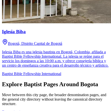
Iglesia Biba
Bogotá, Distrito Capital de Bogotá
Iglesia Biba es una iglesia bautista en Bogotá, Colombia, afiliada a
Baptist Bible Fellowship International. La iglesia se reúne para el
servicio los domingos a las 10:00 a.m. y ofrece consejería bíblica y
un centro de enseñanza creativa para el desarrollo técnico y artístico.
Baptist Bible Fellowship International
Explore Baptist Pages Around Bogota
Move between this city page, the broader denomination pages, and
the general city directory without leaving the canonical directory
structure.