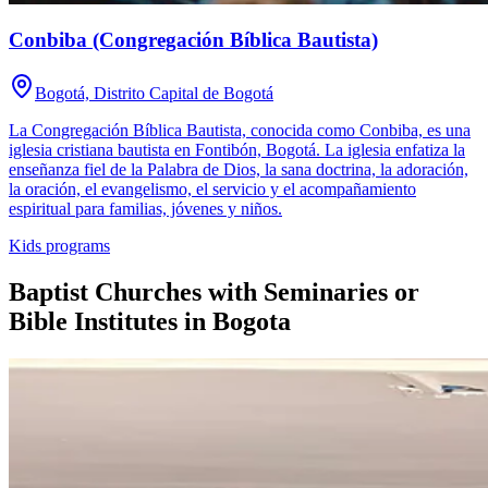
Conbiba (Congregación Bíblica Bautista)
Bogotá, Distrito Capital de Bogotá
La Congregación Bíblica Bautista, conocida como Conbiba, es una
iglesia cristiana bautista en Fontibón, Bogotá. La iglesia enfatiza la
enseñanza fiel de la Palabra de Dios, la sana doctrina, la adoración,
la oración, el evangelismo, el servicio y el acompañamiento
espiritual para familias, jóvenes y niños.
Kids programs
Baptist Churches with Seminaries or
Bible Institutes in Bogota