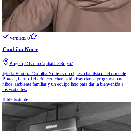
Verified
5.0
Conbiba Norte
Bogotá, Distrito Capital de Bogotá
Iglesia Bautista Conbiba Norte es una iglesia bautista en el norte de
Bogotá, barrio Toberín, con charlas bíblicas claras, programa para
niños, ambiente familiar y un equipo listo para dar la bienvenida a
los visitantes.
Bible Institute