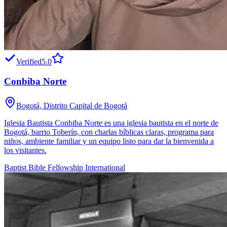
Verified
5.0
Conbiba Norte
Bogotá, Distrito Capital de Bogotá
Iglesia Bautista Conbiba Norte es una iglesia bautista en el norte de
Bogotá, barrio Toberín, con charlas bíblicas claras, programa para
niños, ambiente familiar y un equipo listo para dar la bienvenida a
los visitantes.
Baptist Bible Fellowship International