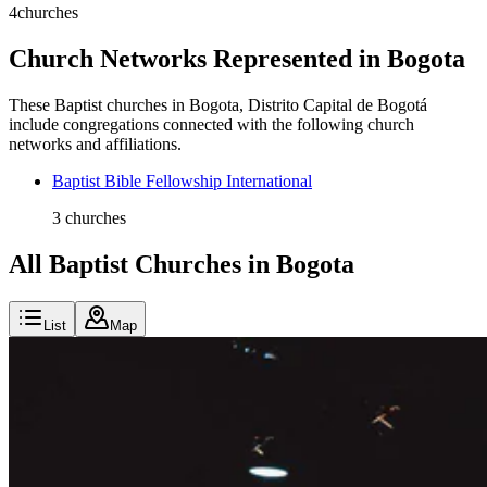
4
churches
Church Networks Represented in
Bogota
These
Baptist
churches in
Bogota
,
Distrito Capital de Bogotá
include congregations connected with the following church
networks and affiliations.
Baptist Bible Fellowship International
3
churches
All Baptist Churches in Bogota
List
Map