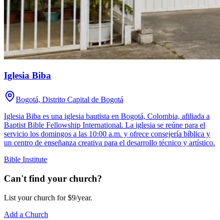
Iglesia Biba
Bogotá, Distrito Capital de Bogotá
Iglesia Biba es una iglesia bautista en Bogotá, Colombia, afiliada a
Baptist Bible Fellowship International. La iglesia se reúne para el
servicio los domingos a las 10:00 a.m. y ofrece consejería bíblica y
un centro de enseñanza creativa para el desarrollo técnico y artístico.
Bible Institute
Can't find your church?
List your church for $9/year.
Add a Church